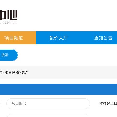
项目频道
竞价大厅
通知公告
页
>
项目频道
>
资产
号
挂牌起止