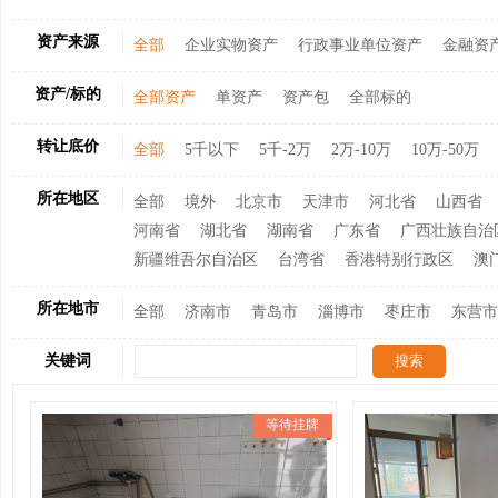
资产来源
全部
企业实物资产
行政事业单位资产
金融资
资产/标的
全部资产
单资产
资产包
全部标的
转让底价
全部
5千以下
5千-2万
2万-10万
10万-50万
所在地区
全部
境外
北京市
天津市
河北省
山西省
河南省
湖北省
湖南省
广东省
广西壮族自治
新疆维吾尔自治区
台湾省
香港特别行政区
澳
所在地市
全部
济南市
青岛市
淄博市
枣庄市
东营市
关键词
等待挂牌